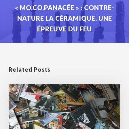
« MO.CO.PANACÉE » : CONTRE-
NATURE LA CÉRAMIQUE, UNE
ÉPREUVE DU FEU
Related Posts
0