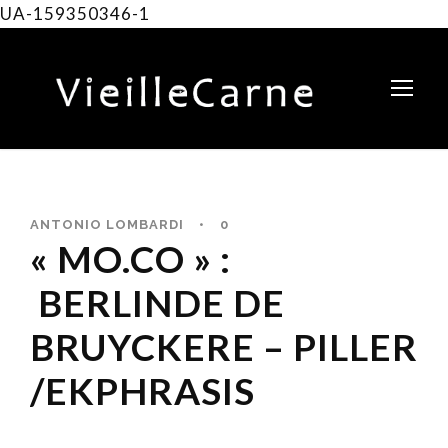
UA-159350346-1
ANTONIO LOMBARDI
•
0
« MO.CO » :
BERLINDE DE
BRUYCKERE – PILLER
/EKPHRASIS