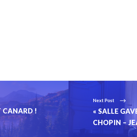
Next Post
T CANARD !
« SALLE GAV
CHOPIN – J