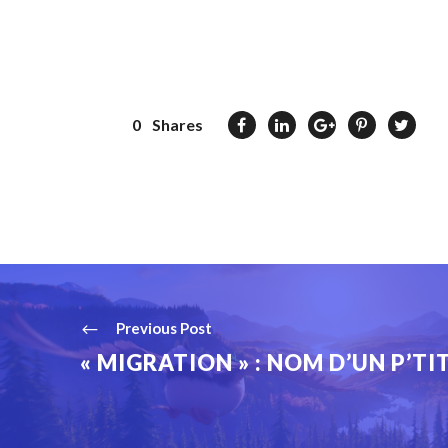
0
Shares
Previous Post
« MIGRATION » : NOM D’UN P’TI