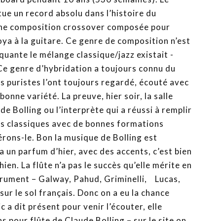
tue un record absolu dans l’histoire du
une composition crossover composée pour
ya à la guitare. Ce genre de composition n’est
quante le mélange classique/jazz existait -
Ce genre d’hybridation a toujours connu du
es puristes l’ont toujours regardé, écouté avec
 bonne variété. La preuve, hier soir, la salle
de Bolling ou l’interprète qui a réussi à remplir
rts classiques avec de bonnes formations
érons-le. Bon la musique de Bolling est
 a un parfum d’hier, avec des accents, c’est bien
en. La flûte n’a pas le succès qu’elle mérite en
strument – Galway, Pahud, Griminelli, Lucas,
 sur le sol français. Donc on a eu la chance
ic a dit présent pour venir l’écouter, elle
s pour flûte de Claude Bolling – sur le site on