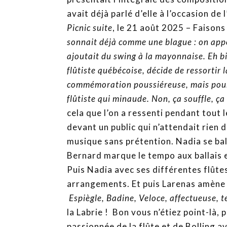
avait déjà parlé d’elle à l’occasion de
Picnic suite
, le 21 août 2025 – Faisons 
sonnait déjà comme une blague : on apport
ajoutait du swing à la mayonnaise. Eh bi
flûtiste québécoise, décide de ressortir
commémoration poussiéreuse, mais pour un
flûtiste qui minaude. Non, ça souffle, ça r
cela que l’on a ressenti pendant tout 
devant un public qui n’attendait rien 
musique sans prétention. Nadia se bal
Bernard marque le tempo aux ballais e
Puis Nadia avec ses différentes flûte
arrangements. Et puis Larenas amène 
Espiègle, Badine, Veloce, affectueuse, 
la Labrie ! Bon vous n’étiez point-là,
passionnée de la flûte et de Bolling av