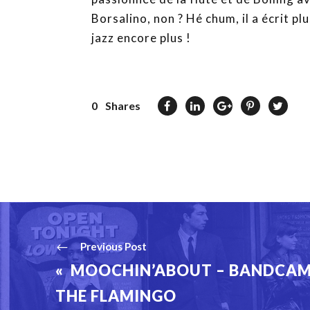
Borsalino, non ? Hé chum, il a écrit p
jazz encore plus !
0
Shares
Previous Post
« MOOCHIN’ABOUT – BANDCAMP
THE FLAMINGO