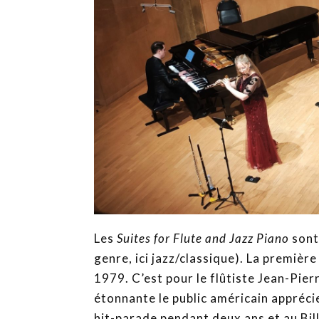
Les
Suites for Flute and Jazz Piano
sont
genre, ici jazz/classique). La premiè
1979. C’est pour le flûtiste Jean-Pie
étonnante le public américain apprécie
hit-parade pendant deux ans et au Bi