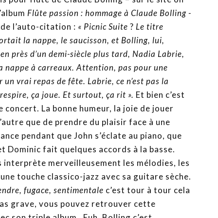
 l’album
Flûte passion : hommage à Claude Bolling -
de l’auto-citation :
« Picnic Suite
?
Le titre
ait la nappe, le saucisson, et Bolling, lui,
en près d’un demi-siècle plus tard, Nadia Labrie,
 la nappe à carreaux. Attention, pas pour une
 vrai repas de fête. Labrie, ce n’est pas la
espire, ça joue. Et surtout, ça rit ».
Et bien c’est
le concert. La bonne humeur, la joie de jouer
d’autre que de prendre du plaisir face à une
ance pendant que John s’éclate au piano, que
t Dominic fait quelques accords à la basse.
s interprète merveilleusement les mélodies, les
une touche classico-jazz avec sa guitare sèche.
tendre, fugace, sentimentale
c’est tour à tour cela
 pas grave, vous pouvez retrouver cette
ec son triple album. Euh, Bolling c’est