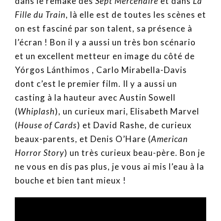
dans le remake des
Sept Mercenaire
et dans
La
Fille du Train
, là elle est de toutes les scènes et
on est fasciné par son talent, sa présence à
l’écran ! Bon il y a aussi un très bon scénario
et un excellent metteur en image du côté de
Yórgos Lánthimos , Carlo Mirabella-Davis
dont c’est le premier film. Il y a aussi un
casting à la hauteur avec Austin Sowell
(
Whiplash
), un curieux mari, Elisabeth Marvel
(
House of Cards
) et David Rashe, de curieux
beaux-parents, et Denis O’Hare (
American
Horror Story
) un très curieux beau-père. Bon je
ne vous en dis pas plus, je vous ai mis l’eau à la
bouche et bien tant mieux !