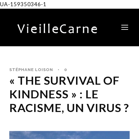
UA-159350346-1
STÉPHANE LOISON
•
0
« THE SURVIVAL OF
KINDNESS » : LE
RACISME, UN VIRUS ?