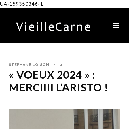
UA-159350346-1
STÉPHANE LOISON
•
0
« VOEUX 2024 » :
MERCIIII L’ARISTO !