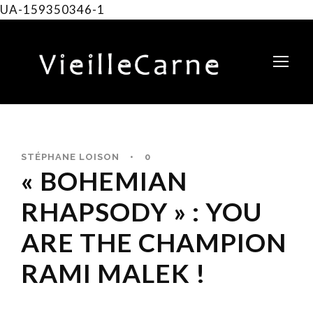
UA-159350346-1
STÉPHANE LOISON
•
0
« BOHEMIAN
RHAPSODY » : YOU
ARE THE CHAMPION
RAMI MALEK !