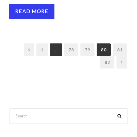
READ MORE
1
…
78
79
80
81
82