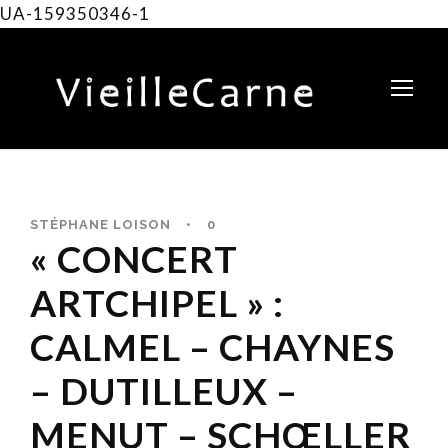
UA-159350346-1
STÉPHANE LOISON
•
0
« CONCERT
ARTCHIPEL » :
CALMEL – CHAYNES
– DUTILLEUX –
MENUT – SCHŒLLER