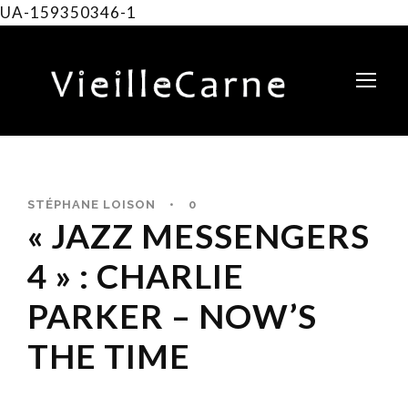
UA-159350346-1
STÉPHANE LOISON
•
0
« JAZZ MESSENGERS
4 » : CHARLIE
PARKER – NOW’S
THE TIME