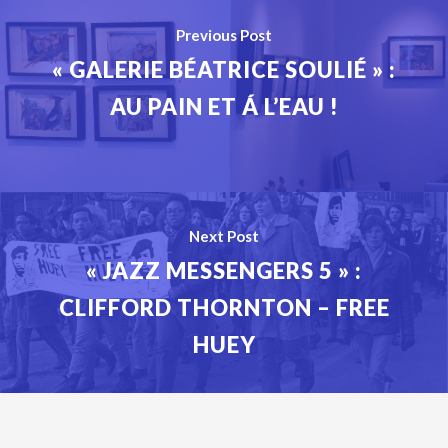
Previous Post
« GALERIE BÉATRICE SOULIÉ » :
AU PAIN ET Á L’EAU !
Next Post
« JAZZ MESSENGERS 5 » :
CLIFFORD THORNTON – FREE
HUEY