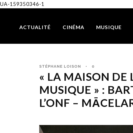
UA-159350346-1
ACTUALITÉ
CINÉMA
MUSIQUE
STÉPHANE LOISON
•
0
« LA MAISON DE 
MUSIQUE » : BAR
L’ONF – MĀCELA