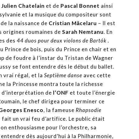
e
Julien Chatelain
et de
Pascal Bonnet
ainsi
nsylvanie et la musique du compositeur sont
u de la naissance de
Cristian Măcelaru
– Il est
es origines roumaines de
Sarah Nemtanu
. En
ses des
44 duos pour deux violons de
Bartók
.
 Prince de bois, puis du Prince en chair et en
up de foudre à l’instar du Tristan de Wagner
bussy se font entendre dès le début du ballet.
 vrai régal, et la
Septième danse
avec cette
e la Princesse montra toute la richesse
é d’interprétation de
l’ONF
et toute l’énergie
Roumain, le chef dirigea pour terminer ce
Georges Enesco
, la fameuse
Rhapsodie
fait un vrai feu d’artifice. Le public était
son enthousiasme pour l’orchestre, sa
a entendre dès aujourd’hui à la Philharmonie,