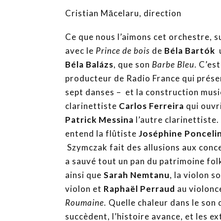
Cristian Măcelaru, direction
Ce que nous l’aimons cet orchestre, su
avec le
Prince de bois
de
Béla Bartók
u
Béla Balázs
, que son
Barbe Bleu
. C’es
producteur de Radio France qui présenta
sept danses – et la construction musica
clarinettiste
Carlos Ferreira
qui ouvri
Patrick Messina
l’autre clarinettiste
entend la flûtiste
Joséphine Ponceli
Szymczak fait des allusions aux conc
a sauvé tout un pan du patrimoine fol
ainsi que
Sarah Nemtanu
, la violon 
violon et
Raphaël Perraud
au violonce
Roumaine.
Quelle chaleur dans le son
succèdent, l’histoire avance, et les 