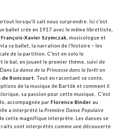
rtout lorsqu’il sait nous surprendre. Ici c’est
n ballet crée en 1917 avec le même librettiste,
t
François-Xavier Szymczak
, musicologue et
 ce ballet, la narration de l’histoire – les
le de la partition. C’est en solo le
t le bal, en jouant le premier thème, suivi de
. Dans
La danse de la Princesse dans la forêt
on
n de Roncourt
. Tout en racontant ce conte,
eptions de la musique de Bartók et comment il
klorique, sa passion pour cette musique. C’est
solo, accompagnée par
Florence Binder
au
lle a interprété la
Première Danse Populaire
 de cette magnifique interprète
.
Les danses se
extraits sont interprétés comme une découverte