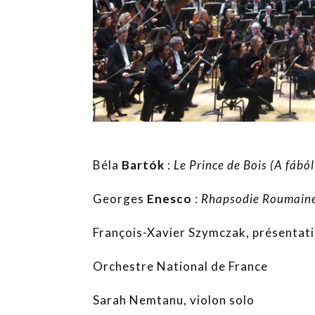
Béla
Bartók
:
Le Prince de Bois (A fából
Georges
Enesco
:
Rhapsodie Roumaine 
François-Xavier Szymczak, présentat
Orchestre National de France
Sarah Nemtanu, violon solo