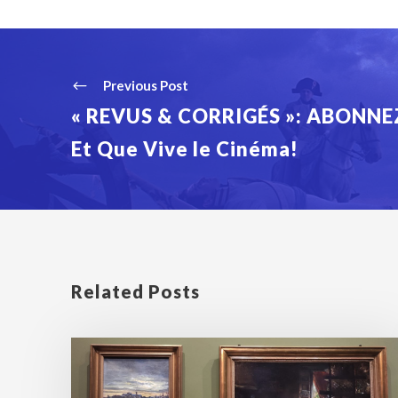
Previous Post
« REVUS & CORRIGÉS »: ABONNE
Et Que Vive le Cinéma!
Related Posts