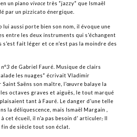
 en un piano
vivace
très “jazzy“ que Ismaël
 par un pizzicato énergique.
so
lui aussi porte bien son nom, il évoque une
es entre les deux instruments qui s’échangent
 s’est fait léger et ce n’est pas la moindre des
 n°3
de Gabriel Fauré. Musique de clairs
alade les nuages“ écrivait Vladimir
ar Saint Saëns son maître, l’œuvre balaye la
 les octaves graves et aiguës, le tout marqué
laisaient tant à Fauré. Le danger d’une telle
ans la déliquescence, mais Ismaël Margain ,
 cet écueil, il n’a pas besoin d’ articuler
,
Il
fin de siècle tout son éclat.