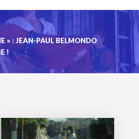
E » : JEAN-PAUL BELMONDO
E !