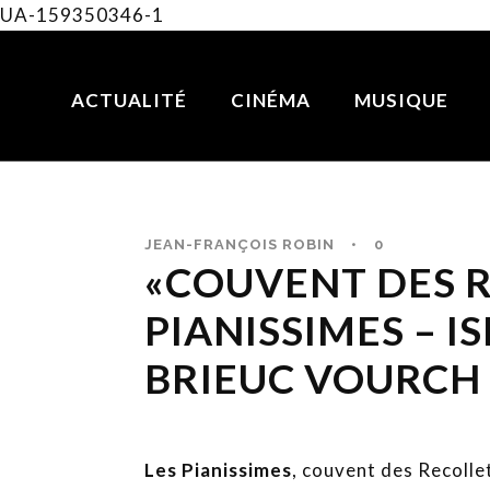
UA-159350346-1
ACTUALITÉ
CINÉMA
MUSIQUE
JEAN-FRANÇOIS ROBIN
•
0
«COUVENT DES R
PIANISSIMES – 
BRIEUC VOURCH
Les Pianissimes
, couvent des Recolle