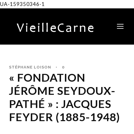
UA-159350346-1
STÉPHANE LOISON
•
0
« FONDATION
JÉRÔME SEYDOUX-
PATHÉ » : JACQUES
FEYDER (1885-1948)