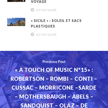
VOYAGE
27/07/2026
« SICILE » : SOLEIL ET SACS
PLASTIQUES
27/07/2026
Previous Post
« A TOUCH OF MUSIC N°15» :
ROBERTSON – ROMBI – CONTI –
CUSSAC – MORRICONE –SARDE
– MOTHERSBAUGH – ABELS –
SANDQUIST – OLAZ – DE