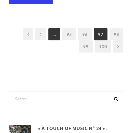
1
…
95
96
97
98
99
100
« A TOUCH OF MUSIC N° 24 » :