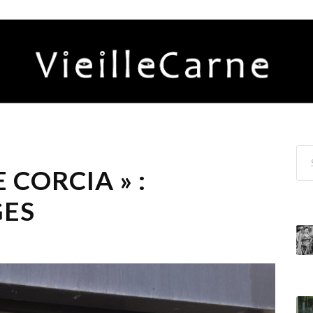
 CORCIA » :
GES